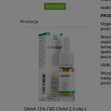
do koszyka
opako
PRO
Promocje
Orygi
przez
Wszys
olejk
farma
spełn
praco
UNI
Wszys
medyc
przed
si Seeds
Olejek 15% CBD Cibdol 2.0 olej z
Olej CB