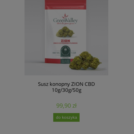
urple Haze
Susz konopny ZION CBD
Susz kono
10g/30g/50g
99,90 zł
do koszyka