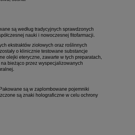
ane są według tradycyjnych sprawdzonych
ółczesnej nauki i nowoczesnej fitofarmacji.
ch ekstraktów ziołowych oraz roślinnych
ostały o klinicznie testowane substancje
ne olejki eteryczne, zawarte w tych preparatach,
 na bieżąco przez wyspecjalizowanych
ralnej.
. Pakowane są w zaplombowane pojemniki
szczone są znaki holograficzne w celu ochrony
zt.
Olejek 10% CBD 1000mg Cibdol 2.0
Olej z konopi 