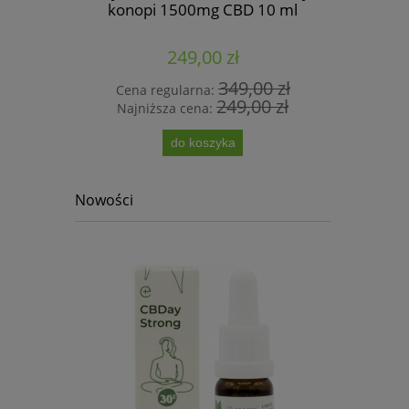
konopi 1500mg CBD 10 ml
240
249,00 zł
00 zł
349,00 zł
Cena regularna:
Cena 
00 zł
249,00 zł
Najniższa cena:
Najni
do koszyka
Nowości