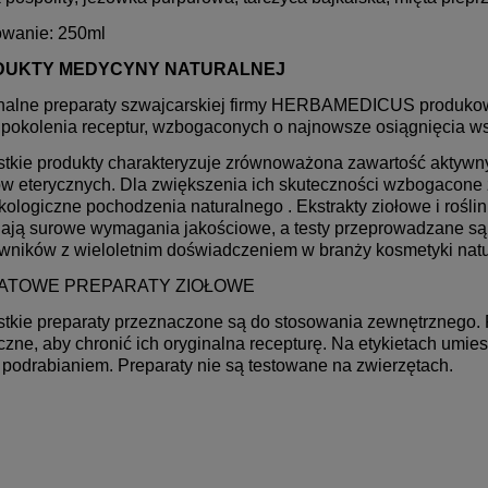
wanie: 250ml
DUKTY
MEDYCYNY
NATURALNEJ
nalne preparaty szwajcarskiej firmy
HERBAMEDICUS
produkow
 pokolenia receptur, wzbogaconych o najnowsze osiągnięcia wsp
tkie produkty charakteryzuje zrównoważona zawartość aktywny
ów eterycznych. Dla zwiększenia ich skuteczności wzbogacone z
kologiczne pochodzenia naturalnego . Ekstrakty ziołowe i roślin
iają surowe wymagania jakościowe, a testy przeprowadzane są
wników z wieloletnim doświadczeniem w branży kosmetyki natu
KATOWE
PREPARATY
ZIOŁ
OWE
tkie preparaty przeznaczone są do stosowania zewnętrznego
zne, aby chronić ich oryginalna recepturę. Na etykietach umie
 podrabianiem. Preparaty nie są testowane na zwierzętach.
D 24% olejek z konopi
Kapsułki konopne CBD 10% 60 s