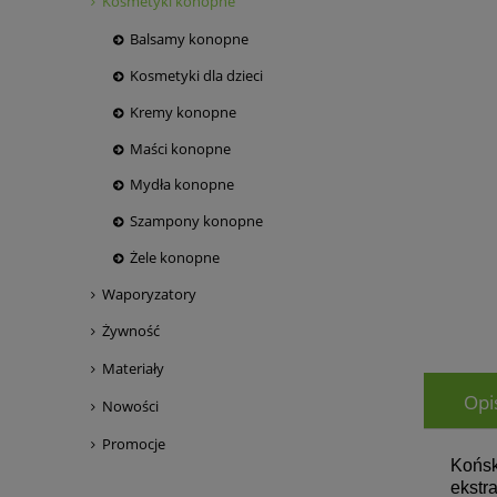
Kosmetyki konopne
Balsamy konopne
Kosmetyki dla dzieci
Kremy konopne
Maści konopne
Mydła konopne
Szampony konopne
Żele konopne
Waporyzatory
Żywność
Materiały
Opi
Nowości
Promocje
Końsk
ekstra