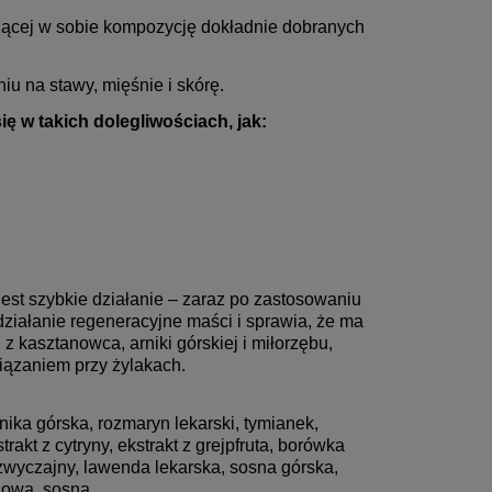
czącej w sobie kompozycję dokładnie dobranych
iu na stawy, mięśnie i skórę.
ę w takich dolegliwościach, jak:
est szybkie działanie – zaraz po zastosowaniu
działanie regeneracyjne maści i sprawia, że ma
 kasztanowca, arniki górskiej i miłorzębu,
iązaniem przy żylakach.
nika górska, rozmaryn lekarski, tymianek,
rakt z cytryny, ekstrakt z grejpfruta, borówka
 zwyczajny, lawenda lekarska, sosna górska,
zowa, sosna.