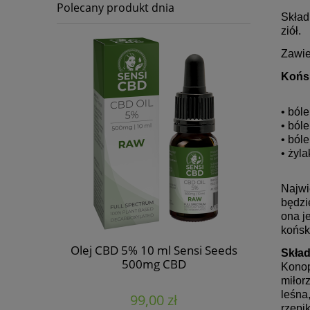
Polecany produkt dnia
Skład
ziół.
Zawie
Końsk
• ból
• ból
• ból
• żyla
Najwi
będzi
ona j
końsk
onopi 1000
Olej CBD 5% 10 ml Sensi Seeds
Skład
ecta
500mg CBD
Konop
miłorz
leśna
99,00 zł
rzepi