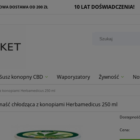
10 LAT DOŚWIADCZENIA!
WA DOSTAWA OD 200 ZŁ
Susz konopny CBD
Waporyzatory
Żywność
No
 z konopiami Herbamedicus 250 ml
maść chłodząca z konopiami Herbamedicus 250 ml
Dostępność
Cena: