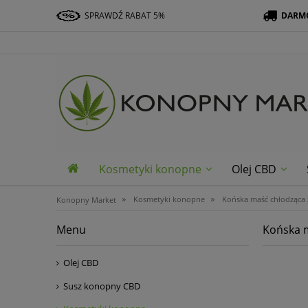
SPRAWDŹ RABAT 5%
DARMO
SKLEP@KONOPNYMARKET.PL
Kosmetyki konopne
Olej CBD
»
»
Kosmetyki konopne
Końska maść chłodząca
Konopny Market
Menu
Końska 
Olej CBD
Susz konopny CBD