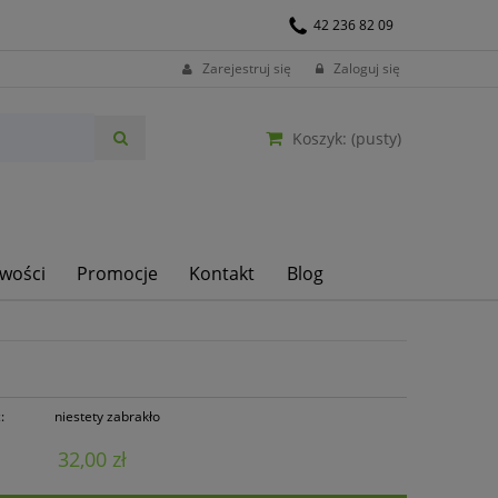
42 236 82 09
Zarejestruj się
Zaloguj się
Koszyk:
(pusty)
wości
Promocje
Kontakt
Blog
:
niestety zabrakło
32,00 zł