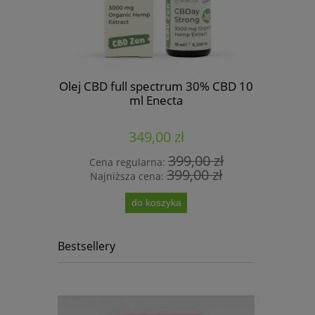
Olej CBD full spectrum 30% CBD 10
ml Enecta
L CBG 10g
Papierosy 
2
349,00 zł
399,00 zł
Cena regularna:
399,00 zł
Najniższa cena:
pow
do koszyka
Bestsellery