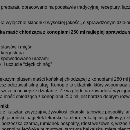
 preparatu opracowano na podstawie tradycyjnej receptury, łą
ra wyłącznie składniki wysokiej jakości, o sprawdzonym działan
a maść chłodząca z konopiami 250 ml najlepiej sprawdza si
e stawów i mięśni
e kręgosłupa
e spowodowane urazami
ki i uczucie “ciężkich nóg”
ększym plusem maści końskiej chłodzącej z konopiami 250 ml j
esz odczuwał silną ulgę. Konopie to składnik, który wspomaga 
eszcze mocniejsze działanie. Ze względu na zawartość wyciągu z
a maść chłodząca z konopiami 250 ml jest bardzo dobrym rozw
niki:
ie, kasztan zwyczajny, żywokost lekarski, jałowiec pospolity, ar
ąb japoński, nagietek lekarski, kamfora, eukaliptus gałkowy, ekst
, porzeczka czarna, rumianek pospolity, rdest wężownik, wrzos
k pospolity, jeżówka purpurowa, tarczyca bajkalska, mięta piepr