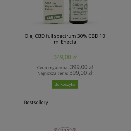
Olej CBD full spectrum 30% CBD 10
ml Enecta
L CBG 10g
Papierosy 
2
349,00 zł
399,00 zł
Cena regularna:
399,00 zł
Najniższa cena:
pow
do koszyka
Bestsellery