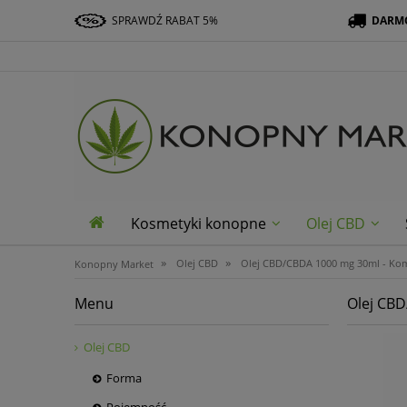
SPRAWDŹ RABAT 5%
DARMO
SKLEP@KONOPNYMARKET.PL
Kosmetyki konopne
Olej CBD
»
»
Olej CBD
Olej CBD/CBDA 1000 mg 30ml - Ko
Konopny Market
Menu
Olej CB
Olej CBD
Forma