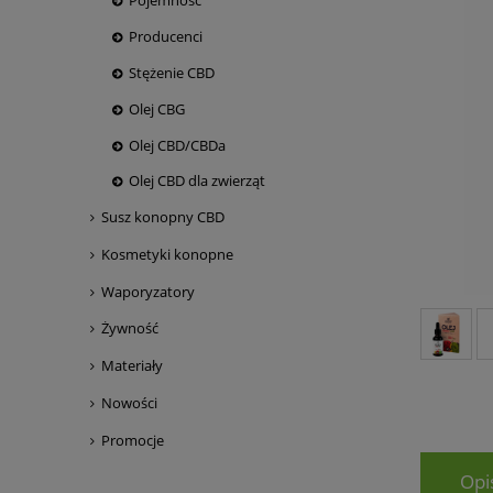
Pojemność
Producenci
Stężenie CBD
Olej CBG
Olej CBD/CBDa
Olej CBD dla zwierząt
Susz konopny CBD
Kosmetyki konopne
Waporyzatory
Żywność
Materiały
Nowości
Promocje
Opi