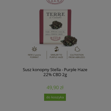
N CBD
Susz konopny Stella - Purple Haze
Susz kono
22% CBD 2g
49,90 zł
do koszyka