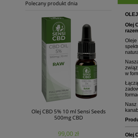
Polecany produkt dnia
OLEJ
Olej
razem
Oleje
spekt
natur
Nasza
związ
w for
Łączą
zadow
forma
Nasz 
kanab
onopi 1000
Olej CBD 5% 10 ml Sensi Seeds
ecta
500mg CBD
Produ
99,00 zł
Olej 