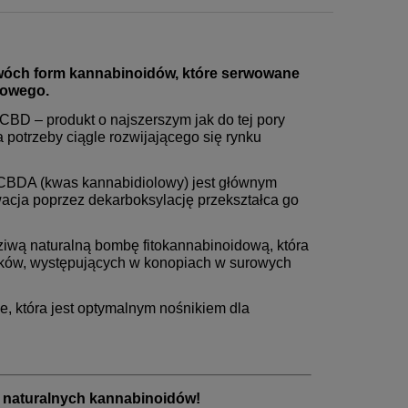
óch form kannabinoidów, które serwowane
dowego.
BD – produkt o najszerszym jak do tej pory
 potrzeby ciągle rozwijającego się rynku
. CBDA (kwas kannabidiolowy) jest głównym
cja poprzez dekarboksylację przekształca go
ą naturalną bombę fitokannabinoidową, która
zków, występujących w konopiach w surowych
, która jest optymalnym nośnikiem dla
 naturalnych kannabinoidów!