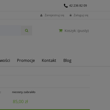
42 236 82 09
Zarejestruj się
Zaloguj się
Koszyk:
(pusty)
wości
Promocje
Kontakt
Blog
:
niestety zabrakło
85,00 zł