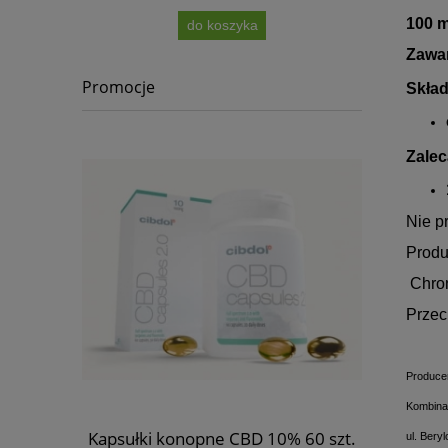
100 
do koszyka
Zawar
Promocje
Skład
Zalec
Nie p
Produ
Chron
Przec
Produce
Kombina
 konopi
Kapsułki konopne CBD 10% 60 szt.
Olej CBD f
ul. Ber