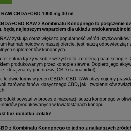
 RAW CBDA+CBD 1000 mg 30 ml
 CBDA+CBD RAW z Kombinatu Konopnego to połączenie dw
, będą najlepszym wsparciem dla układu endokannabinoi
 RAW zyskują coraz większą popularność wśród użytkowników C
rum kannabinoidów w naszej ofercie, jest naszą odpowiedzią na
alnych suplementów konopnych.
 receptura łączy w sobie wszystko to, co oferują nam konopie
kiem produkowanym przez konopie siewne. Dopiero jego aktywa
mę, którą znamy pod nazwą CBD (kannabidiol).
c te dwie formy w jeden CBDA+CBD RAW otrzymujemy prawdziw
oli zarówno fanów klasycznego CBD, jak i zwolenników zwią
ch.
produkt powstał w procesie maceracji suszu konopnego w oliwie
inoidów produkowanych w kwiatostanach konopi.
kt bez dodatku izolatu!
CBD z Kombinatu Konopnego to jedno z najtańszych źródeł