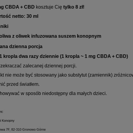
mg CBDA + CBD
kosztuje Cię
tylko 8 zł!
tość netto: 30 ml
niki
oliwa z oliwek infuzowana suszem konopnym
ana dzienna porcja
1 kropla dwa razy dziennie (1 kropla ~ 1 mg CBDA + CBD)
rzekraczać zalecanej dziennej porcji.
kt nie może być stosowany jako substytut (zamiennik) zróżnicow
ić przed światłem.
howywać w sposób niedostępny dla małych dzieci.
nt:
t Konopny
ull spectrum 30% CBD 10
Olejek 10% CBD 1000mg Cibdol 
ylowa 7F, 82-310 Gronowo Górne