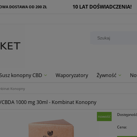
10 LAT DOŚWIADCZENIA!
WA DOSTAWA OD 200 ZŁ
Susz konopny CBD
Waporyzatory
Żywność
No
mbinat Konopny
D/CBDA 1000 mg 30ml - Kombinat Konopny
Dostępność
nowość
Cena: