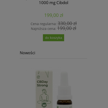
ecta
1000 mg Cibdol
199,00 zł
00 zł
330,00 zł
Cena regularna:
Cena 
00 zł
199,00 zł
Najniższa cena:
Najni
do koszyka
Nowości